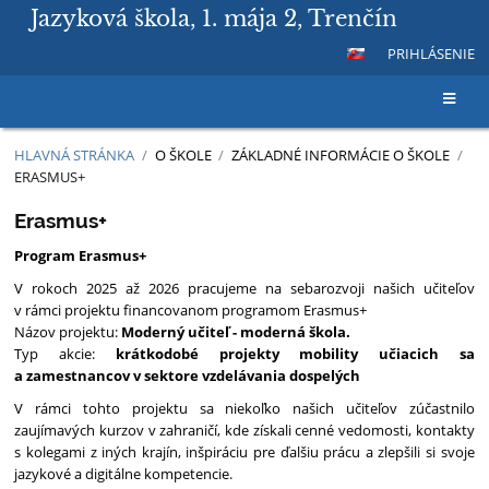
Jazyková škola, 1. mája 2, Trenčín
PRIHLÁSENIE
HLAVNÁ STRÁNKA
/
O ŠKOLE
/
ZÁKLADNÉ INFORMÁCIE O ŠKOLE
/
ERASMUS+
Erasmus+
Erasmus+
Program Erasmus+
V rokoch 2025 až 2026 pracujeme na sebarozvoji našich učiteľov
v rámci projektu financovanom programom Erasmus+
Názov projektu:
Moderný učiteľ - moderná škola.
Typ akcie:
krátkodobé projekty mobility učiacich sa
a zamestnancov v sektore vzdelávania dospelých
V rámci tohto projektu sa niekoľko našich učiteľov zúčastnilo
zaujímavých kurzov v zahraničí, kde získali cenné vedomosti, kontakty
s kolegami z iných krajín, inšpiráciu pre ďalšiu prácu a zlepšili si svoje
jazykové a digitálne kompetencie.