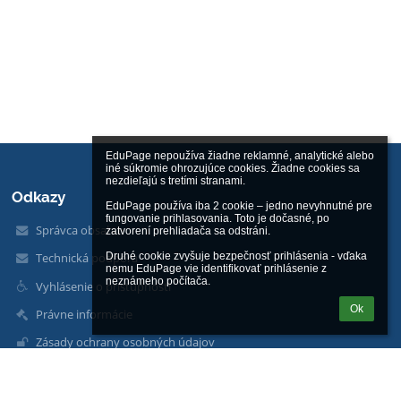
EduPage nepoužíva žiadne reklamné, analytické alebo 
iné súkromie ohrozujúce cookies. Žiadne cookies sa 
nezdieľajú s tretími stranami.

Odkazy
EduPage používa iba 2 cookie – jedno nevyhnutné pre 
fungovanie prihlasovania. Toto je dočasné, po 
Správca obsahu
zatvorení prehliadača sa odstráni.

Druhé cookie zvyšuje bezpečnosť prihlásenia - vďaka 
Technická podpora
nemu EduPage vie identifikovať prihlásenie z 
neznámeho počítača.
Vyhlásenie o prístupnosti
Ok
Právne informácie
Zásady ochrany osobných údajov
Údaje o prevádzkovateľovi
Mapa stránok