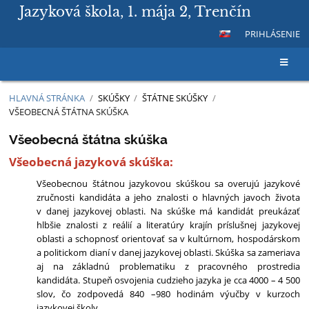
Jazyková škola, 1. mája 2, Trenčín
PRIHLÁSENIE
HLAVNÁ STRÁNKA
/
SKÚŠKY
/
ŠTÁTNE SKÚŠKY
/
VŠEOBECNÁ ŠTÁTNA SKÚŠKA
Všeobecná
Všeobecná štátna skúška
štátna
Všeobecná jazyková skúška:
skúška
Všeobecnou štátnou jazykovou skúškou sa overujú jazykové
zručnosti kandidáta a jeho znalosti o hlavných javoch života
v danej jazykovej oblasti. Na skúške má kandidát preukázať
hlbšie znalosti z reálií a literatúry krajín príslušnej jazykovej
oblasti a schopnosť orientovať sa v kultúrnom, hospodárskom
a politickom dianí v danej jazykovej oblasti. Skúška sa zameriava
aj na základnú problematiku z pracovného prostredia
kandidáta. Stupeň osvojenia cudzieho jazyka je cca 4000 – 4 500
slov, čo zodpovedá 840 –980 hodinám výučby v kurzoch
jazykovej školy.