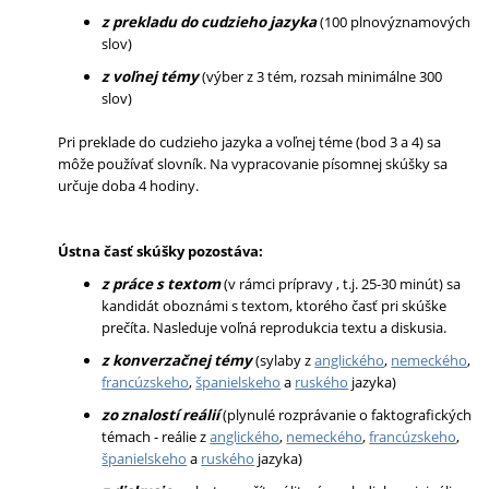
z prekladu do cudzieho jazyka
(100 plnovýznamových
slov)
z voľnej témy
(výber z 3 tém, rozsah minimálne 300
slov)
Pri preklade do cudzieho jazyka a voľnej téme (bod 3 a 4) sa
môže používať slovník. Na vypracovanie písomnej skúšky sa
určuje doba 4 hodiny.
Ústna časť skúšky pozostáva:
z práce s textom
(v rámci prípravy , t.j. 25-30 minút) sa
kandidát oboznámi s textom, ktorého časť pri skúške
prečíta. Nasleduje voľná reprodukcia textu a diskusia.
z konverzačnej témy
(sylaby z
anglického
,
nemeckého
,
francúzskeho
,
španielskeho
a
ruského
jazyka)
zo znalostí reálií
(plynulé rozprávanie o faktografických
témach - reálie z
anglického
,
nemeckého
,
francúzskeho
,
španielskeho
a
ruského
jazyka)