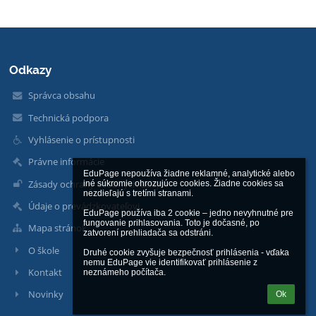
Odkazy
Správca obsahu
Technická podpora
Vyhlásenie o prístupnosti
Právne informácie
EduPage nepoužíva žiadne reklamné, analytické alebo 
Zásady ochrany osobných údajov
iné súkromie ohrozujúce cookies. Žiadne cookies sa 
nezdieľajú s tretími stranami.

Údaje o prevádzkovateľovi
EduPage používa iba 2 cookie – jedno nevyhnutné pre 
fungovanie prihlasovania. Toto je dočasné, po 
Mapa stránok
zatvorení prehliadača sa odstráni.

O škole
Druhé cookie zvyšuje bezpečnosť prihlásenia - vďaka 
nemu EduPage vie identifikovať prihlásenie z 
Kontakt
neznámeho počítača.
Novinky
Ok