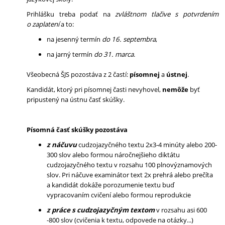
Prihlášku treba podať na
zvláštnom tlačive s potvrdením
o zaplatení
a to:
na jesenný termín
do 16. septembra
,
na jarný termín
do 31. marca
.
Všeobecná ŠJS pozostáva z 2 častí:
písomnej
a
ústnej
.
Kandidát, ktorý pri písomnej časti nevyhovel,
nemôže
byť
pripustený na ústnu časť skúšky.
Písomná časť skúšky pozostáva
z náčuvu
cudzojazyčného textu 2x3-4 minúty alebo 200-
300 slov alebo formou náročnejšieho diktátu
cudzojazyčného textu v rozsahu 100 plnovýznamových
slov. Pri náčuve examinátor text 2x prehrá alebo prečíta
a kandidát dokáže porozumenie textu buď
vypracovaním cvičení alebo formou reprodukcie
z práce s cudzojazyčným textom
v rozsahu asi 600
-800 slov (cvičenia k textu, odpovede na otázky...)