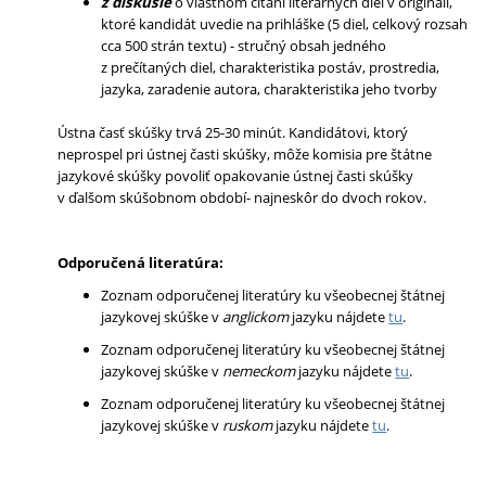
z diskusie
o vlastnom čítaní literárnych diel v origináli,
ktoré kandidát uvedie na prihláške (5 diel, celkový rozsah
cca 500 strán textu) - stručný obsah jedného
z prečítaných diel, charakteristika postáv, prostredia,
jazyka, zaradenie autora, charakteristika jeho tvorby
Ústna časť skúšky trvá 25-30 minút. Kandidátovi, ktorý
neprospel pri ústnej časti skúšky, môže komisia pre štátne
jazykové skúšky povoliť opakovanie ústnej časti skúšky
v ďalšom skúšobnom období- najneskôr do dvoch rokov.
Odporučená literatúra:
Zoznam odporučenej literatúry ku všeobecnej štátnej
jazykovej skúške v
anglickom
jazyku nájdete
tu
.
Zoznam odporučenej literatúry ku všeobecnej štátnej
jazykovej skúške v
nemeckom
jazyku nájdete
tu
.
Zoznam odporučenej literatúry ku všeobecnej štátnej
jazykovej skúške v
ruskom
jazyku nájdete
tu
.