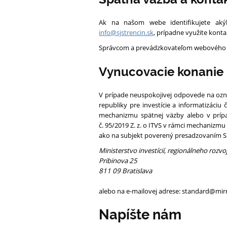
Ak na našom webe identifikujete akýk
info@sjstrencin.sk
, prípadne využite konta
Správcom a prevádzkovateľom webového s
Vynucovacie konanie
V prípade neuspokojivej odpovede na ozn
republiky pre investície a informatizáciu
mechanizmu spätnej väzby alebo v prípa
č. 95/2019 Z. z. o ITVS v rámci mechanizmu 
ako na subjekt poverený presadzovaním Sm
Ministerstvo investícií, regionálneho rozvo
Pribinova 25
811 09 Bratislava
alebo na e-mailovej adrese: standard@mirr
Napíšte nám