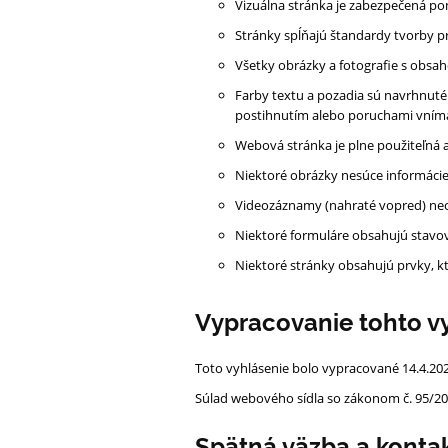
Vizuálna stránka je zabezpečená p
Stránky spĺňajú štandardy tvorby 
Všetky obrázky a fotografie s obsah
Farby textu a pozadia sú navrhnuté
postihnutím alebo poruchami vním
Webová stránka je plne použiteľná a
Niektoré obrázky nesúce informácie
Videozáznamy (nahraté vopred) neobs
Niektoré formuláre obsahujú stavov
Niektoré stránky obsahujú prvky, k
Vypracovanie tohto vy
Toto vyhlásenie bolo vypracované 14.4.20
Súlad webového sídla so zákonom č. 95/20
Spätná väzba a konta