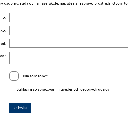
 osobných údajov na našej škole, napíšte nám správu prostredníctvom toh
no:
sko:
ail:
vy :
Nie som robot
Súhlasím so spracovaním uvedených osobných údajov