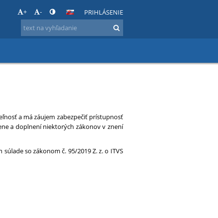
+
-
PRIHLÁSENIE
eľnosť a má záujem zabezpečiť prístupnosť
ene a doplnení niektorých zákonov v znení
m súlade so zákonom č. 95/2019 Z. z. o ITVS