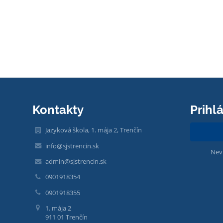
Kontakty
Prihl
Jazyková škola, 1. mája 2, Trenčín
info@sjstrencin.sk
Nev
admin@sjstrencin.sk
0901918354
0901918355
1. mája 2
911 01 Trenčín