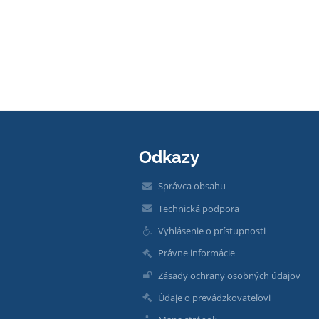
Odkazy
Správca obsahu
Technická podpora
Vyhlásenie o prístupnosti
Právne informácie
Zásady ochrany osobných údajov
Údaje o prevádzkovateľovi