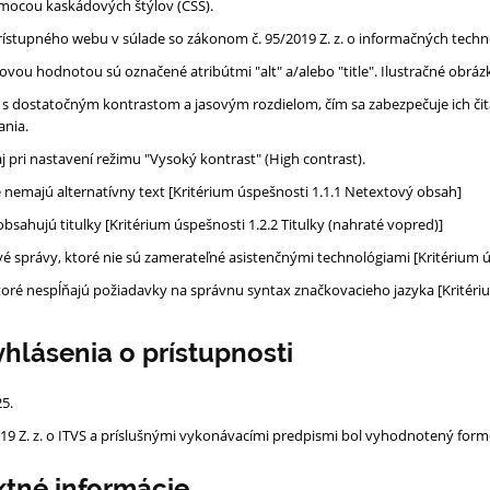
omocou kaskádových štýlov (CSS).
prístupného webu v súlade
so zákonom č. 95/2019 Z. z. o informačných techn
ovou hodnotou sú označené atribútmi "alt" a/alebo "title". Ilustračné obrázk
 s dostatočným kontrastom a jasovým rozdielom, čím sa zabezpečuje ich čit
ania.
j pri nastavení režimu "Vysoký kontrast" (High contrast).
 nemajú alternatívny text [Kritérium úspešnosti 1.1.1 Netextový obsah]
ahujú titulky [Kritérium úspešnosti 1.2.2 Titulky (nahraté vopred)]
é správy, ktoré nie sú zamerateľné asistenčnými technológiami [Kritérium ú
toré nespĺňajú požiadavky na správnu syntax značkovacieho jazyka [Kritériu
hlásenia o prístupnosti
25.
19 Z. z. o ITVS a príslušnými vykonávacími predpismi bol vyhodnotený fo
ktné informácie