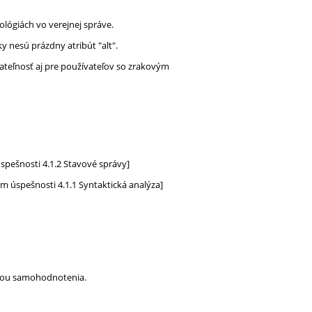
ológiách vo verejnej správe.
y nesú prázdny atribút "alt".
ateľnosť aj pre používateľov so zrakovým
spešnosti 4.1.2 Stavové správy]
m úspešnosti 4.1.1 Syntaktická analýza]
rmou samohodnotenia.