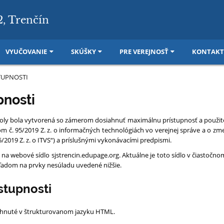
2, Trenčín
VYUČOVANIE
SKÚŠKY
PRE VEREJNOSŤ
KONTAKT
TUPNOSTI
pnosti
oly bola vytvorená so zámerom dosiahnuť maximálnu prístupnosť a použit
m č. 95/2019 Z. z. o informačných technológiách vo verejnej správe a o zm
5/2019 Z. z. o ITVS“) a príslušnými vykonávacími predpismi.
 na webové sídlo sjstrencin.edupage.org. Aktuálne je toto sídlo v čiastočno
ľadom na prvky nesúladu uvedené nižšie.
stupnosti
rhnuté v štrukturovanom jazyku HTML.