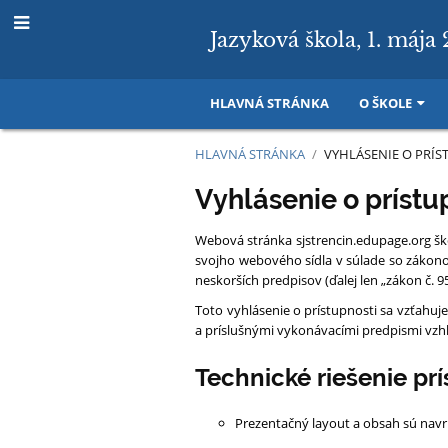
Jazyková škola, 1. mája 
HLAVNÁ STRÁNKA
O ŠKOLE
HLAVNÁ STRÁNKA
/
VYHLÁSENIE O PRÍS
Vyhlásenie
Vyhlásenie o prístu
o
Webová stránka sjstrencin.edupage.org šk
prístupnosti
svojho webového sídla v súlade so zákono
neskorších predpisov (ďalej len „zákon č. 9
Toto vyhlásenie o prístupnosti sa vzťahuje
a príslušnými vykonávacími predpismi vzh
Technické riešenie prí
Prezentačný layout a obsah sú nav