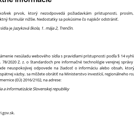
oľvek prvok, ktorý nezodpovedá požiadavkám prístupnosti, prosím,
ktný formulár nižšie. Nedostatky sa pokúsime čo najskôr odstrániť.
ídla je
Jazyková škola, 1. mája 2, Trenčín
.
ámenie nesúladu webového sídla s pravidlami prístupnosti podľa § 14 vyh
 č. 78/2020 Z. z. o štandardoch pre informačné technológie verejnej správy 
de neuspokojivej odpovede na žiadosť o informáciu alebo obsah, ktor
spätnej väzby, sa môžete obrátiť na Ministerstvo investícií, regionálneho ro
ernice (EÚ) 2016/2102, na adrese:
ja a informatizácie Slovenskej republiky
i.gov.sk.