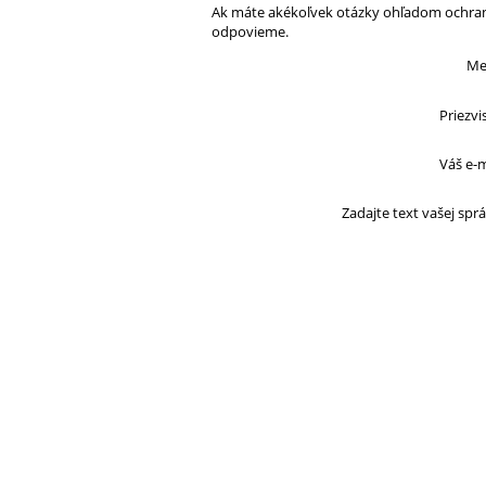
Ak máte akékoľvek otázky ohľadom ochrany
odpovieme.
Me
Priezvi
Váš e-m
Zadajte text vašej sprá