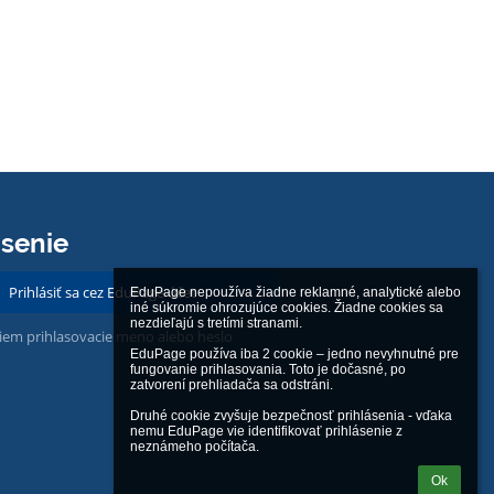
ásenie
Prihlásiť sa cez EduPage účet
EduPage nepoužíva žiadne reklamné, analytické alebo 
iné súkromie ohrozujúce cookies. Žiadne cookies sa 
nezdieľajú s tretími stranami.

iem prihlasovacie meno alebo heslo
EduPage používa iba 2 cookie – jedno nevyhnutné pre 
fungovanie prihlasovania. Toto je dočasné, po 
zatvorení prehliadača sa odstráni.

Druhé cookie zvyšuje bezpečnosť prihlásenia - vďaka 
nemu EduPage vie identifikovať prihlásenie z 
neznámeho počítača.
Ok