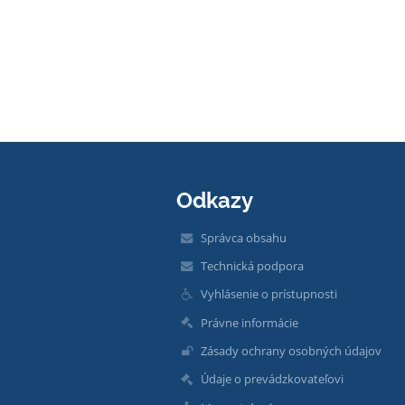
Odkazy
Správca obsahu
Technická podpora
Vyhlásenie o prístupnosti
Právne informácie
Zásady ochrany osobných údajov
Údaje o prevádzkovateľovi