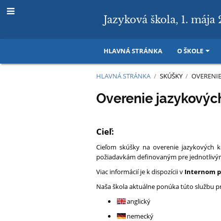
Jazyková škola, 1. mája 
HLAVNÁ STRÁNKA
O ŠKOLE
HLAVNÁ STRÁNKA
/
SKÚŠKY
/
OVERENIE
Overenie
Overenie jazykovýc
jazykových
Cieľ:
kompetencií
Cieľom skúšky na overenie jazykových k
požiadavkám definovaným pre jednotlivý
Viac informácií je k dispozícii v
Internom p
Naša škola aktuálne ponúka túto službu p
anglický
nemecký