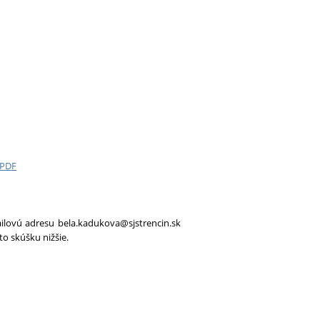
 PDF
ilovú adresu bela.kadukova@sjstrencin.sk
to skúšku nižšie.