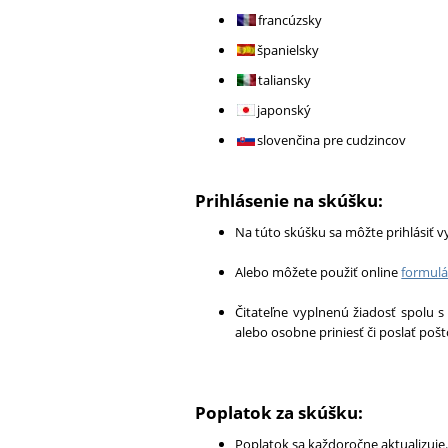
francúzsky
španielsky
taliansky
japonský
slovenčina pre cudzincov
Prihlásenie na skúšku:
Na túto skúšku sa môžte prihlásiť v
Alebo môžete použiť online
formulá
Čitateľne vyplnenú žiadosť spolu 
alebo osobne priniesť či poslať poš
Poplatok za skúšku:
Poplatok sa každoročne aktualizuje