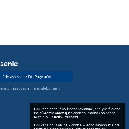
ásenie
Prihlásiť sa cez EduPage účet
iem prihlasovacie meno alebo heslo
EduPage nepoužíva žiadne reklamné, analytické alebo 
iné súkromie ohrozujúce cookies. Žiadne cookies sa 
nezdieľajú s tretími stranami.

EduPage používa iba 2 cookie – jedno nevyhnutné pre 