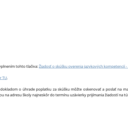
yplnením tohto tlačiva:
Žiadosť o skúšku overenia jazykových kompetencií -
r TU
.
s dokladom o úhrade poplatku za skúšku môžte oskenovať a poslať na ma
tou na adresu školy najneskôr do termínu uzávierky prijímania žiadostí na tú
.