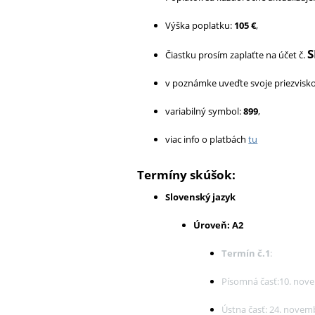
Výška poplatku:
105 €
,
S
Čiastku prosím zaplaťte na účet č.
v poznámke uveďte svoje priezvisko
variabilný symbol:
899
,
viac info o platbách
tu
Termíny skúšok:
Slovenský jazyk
Úroveň: A2
Termín č.1
:
Písomná časť:10. nov
Ústna časť: 24. novem