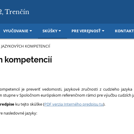
2, Trenčín
VYUČOVANIE
SKÚŠKY
PRE VEREJNOSŤ
KONTAKT
 JAZYKOVÝCH KOMPETENCIÍ
h kompetencií
ompetencií je preveriť vedomosti, jazykové zručnosti z cudzieho jazyka
m stupne v Spoločnom európskom referenčnom rámci pre výučbu cudzích ja
redpise
ku tejto skúške (
PDF verzia Interného predpisu tu
).
re nasledovné jazyky: