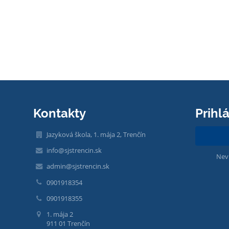
Kontakty
Prihl
Jazyková škola, 1. mája 2, Trenčín
info@sjstrencin.sk
Nev
admin@sjstrencin.sk
0901918354
0901918355
1. mája 2
911 01 Trenčín