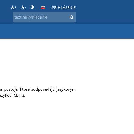
+
-
PRIHLÁSENIE
 a postoje, ktoré zodpovedajú jazykovým
zykov (CEFR).