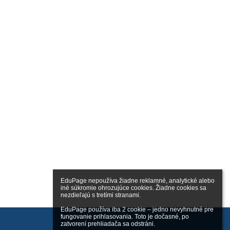
EduPage nepoužíva žiadne reklamné, analytické alebo 
iné súkromie ohrozujúce cookies. Žiadne cookies sa 
nezdieľajú s tretími stranami.

EduPage používa iba 2 cookie – jedno nevyhnutné pre 
fungovanie prihlasovania. Toto je dočasné, po 
zatvorení prehliadača sa odstráni.
