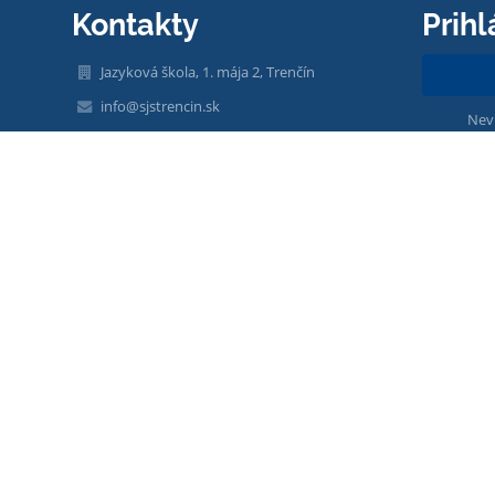
Kontakty
Prihl
Jazyková škola, 1. mája 2, Trenčín
info@sjstrencin.sk
Nev
admin@sjstrencin.sk
0901918354
0901918355
1. mája 2
911 01 Trenčín
Slovakia