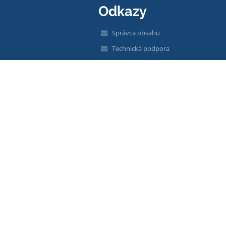
Odkazy
Správca obsahu
Technická podpora
Vyhlásenie o prístupnosti
Právne informácie
Zásady ochrany osobných údajov
Údaje o prevádzkovateľovi
Mapa stránok
O škole
Kontakt
Novinky