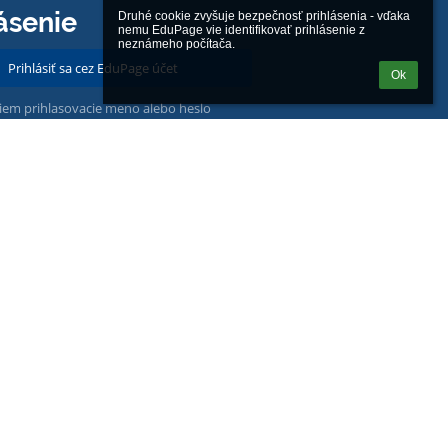
ásenie
Druhé cookie zvyšuje bezpečnosť prihlásenia - vďaka 
nemu EduPage vie identifikovať prihlásenie z 
neznámeho počítača.
Prihlásiť sa cez EduPage účet
Ok
iem prihlasovacie meno alebo heslo