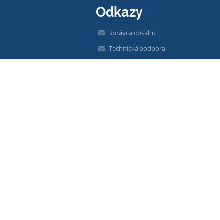
Odkazy
Správca obsahu
Technická podpora
Vyhlásenie o prístupnosti
Právne informácie
Zásady ochrany osobných údajov
Údaje o prevádzkovateľovi
Mapa stránok
O škole
Kontakt
Novinky