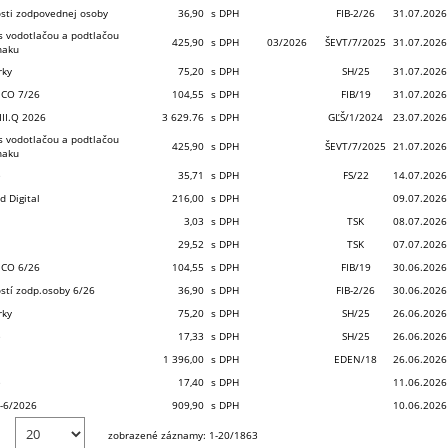
osti zodpovednej osoby
36,90
s DPH
FIB-2/26
31.07.2026
 s vodotlačou a podtlačou
425,90
s DPH
03/2026
ŠEVT/7/2025
31.07.2026
naku
rky
75,20
s DPH
SH/25
31.07.2026
 CO 7/26
104,55
s DPH
FIB/19
31.07.2026
III.Q 2026
3 629.76
s DPH
GĽŠ/1/2024
23.07.2026
 s vodotlačou a podtlačou
425,90
s DPH
ŠEVT/7/2025
21.07.2026
naku
e
35,71
s DPH
FS/22
14.07.2026
d Digital
216,00
s DPH
09.07.2026
3,03
s DPH
TSK
08.07.2026
29,52
s DPH
TSK
07.07.2026
 CO 6/26
104,55
s DPH
FIB/19
30.06.2026
ostí zodp.osoby 6/26
36,90
s DPH
FIB-2/26
30.06.2026
rky
75,20
s DPH
SH/25
26.06.2026
e
17,33
s DPH
SH/25
26.06.2026
1 396,00
s DPH
EDEN/18
26.06.2026
e
17,40
s DPH
11.06.2026
1-6/2026
909,90
s DPH
10.06.2026
zobrazené záznamy: 1-20/1863