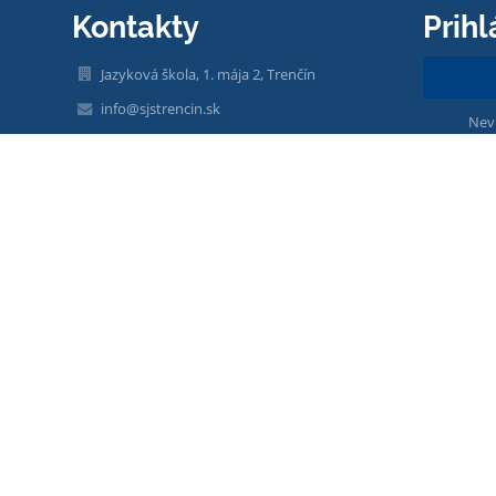
Kontakty
Prihl
Jazyková škola, 1. mája 2, Trenčín
info@sjstrencin.sk
Nev
admin@sjstrencin.sk
0901918354
0901918355
1. mája 2
911 01 Trenčín
Slovakia