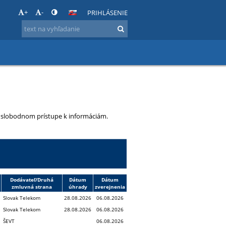
+
-
PRIHLÁSENIE
 o slobodnom prístupe k informáciám.
Dodávateľ/Druhá
Dátum
Dátum
zmluvná strana
úhrady
zverejnenia
Slovak Telekom
28.08.2026
06.08.2026
Slovak Telekom
28.08.2026
06.08.2026
ŠEVT
06.08.2026