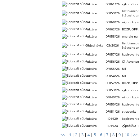
Faktúra
DF061/26
výkon činn
list bianco
Faktúra
DF059/26
štátneho z
Faktúra
DF060/26
nájom kopí
Faktúra
DF062/26
BOZP, OPP,
Faktúra
DF058/26
energie na 
list bianco
Objednávka
03/2026
štátneho z
Faktúra
DF057/26
kopírovani
Faktúra
DF056/26
C1 Advence
Faktúra
DF055/26
MT
Faktúra
DF054/26
MT
Faktúra
DF052/26
BOZP, OPP,
Faktúra
DF053/26
výkon činn
Faktúra
DF049/26
nájom kopí
Faktúra
DF050/26
kopírovani
Faktúra
DF051/26
stravenky
Faktúra
ID1929
kopírovani
Faktúra
ID1924
výpožička 
<<
|
1
|
2
|
3
|
4
|
5
|
6
|
7
|
8
|
9
|
10
|
>>