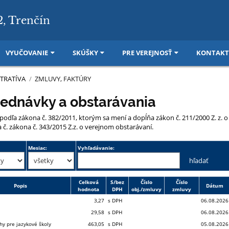
2, Trenčín
VYUČOVANIE
SKÚŠKY
PRE VEREJNOSŤ
KONTAKT
TRATÍVA
/
ZMLUVY, FAKTÚRY
jednávky a obstarávania
podľa zákona č. 382/2011, ktorým sa mení a dopĺňa zákon č. 211/2000 Z. z.
č. zákona č. 343/2015 Z.z. o verejnom obstarávaní.
Mesiac:
Vyhľadávanie:
Celková
S/bez
Číslo
Číslo
Popis
Dátum
hodnota
DPH
obj./zmluvy
zmluvy
3,27
s DPH
06.08.2026
29,58
s DPH
06.08.2026
hy pre jazykové školy
463,05
s DPH
05.08.2026