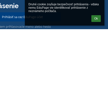
ásenie
Druhé cookie zvyšuje bezpečnosť prihlásenia - vďaka 
nemu EduPage vie identifikovať prihlásenie z 
neznámeho počítača.
Prihlásiť sa cez EduPage účet
Ok
iem prihlasovacie meno alebo heslo