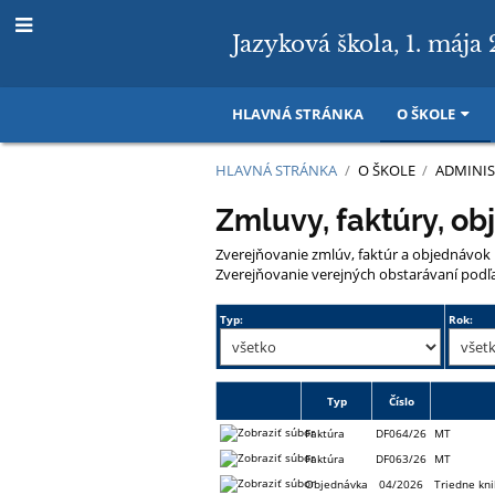
Jazyková škola, 1. mája 
HLAVNÁ STRÁNKA
O ŠKOLE
HLAVNÁ STRÁNKA
/
O ŠKOLE
/
ADMINIS
Zmluvy,
Zmluvy, faktúry, ob
faktúry
Zverejňovanie zmlúv, faktúr a objednávok 
Zverejňovanie verejných obstarávaní podľa 
Typ:
Rok:
Typ
Číslo
Faktúra
DF064/26
MT
Faktúra
DF063/26
MT
Objednávka
04/2026
Triedne kni